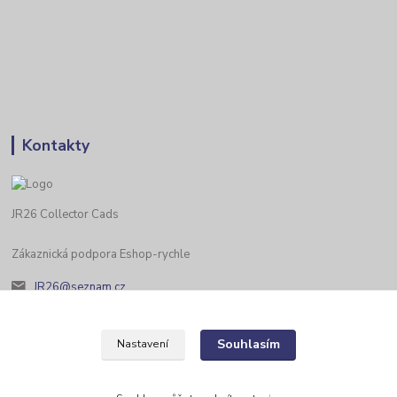
Kontakty
JR26 Collector Cads
Zákaznická podpora Eshop-rychle
JR26@seznam.cz
Souhlasím
Nastavení