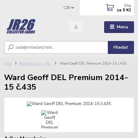
0
ks
CZK
za
0 Kč
Menu
Hledat
Úvod
Německá liga - DEL
Ward Geoff DEL Premium 2014-15 č.435
Ward Geoff DEL Premium 2014-
15 č.435