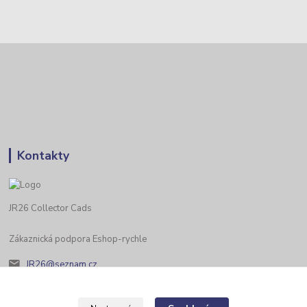
Kontakty
JR26 Collector Cads
Zákaznická podpora Eshop-rychle
JR26@seznam.cz