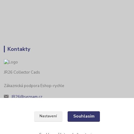
Kontakty
JR26 Collector Cads
Zákaznická podpora Eshop-rychle
JR26@seznam.cz
Souhlasím
Nastavení