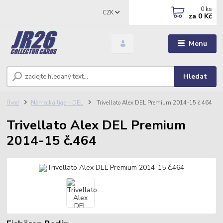
0
ks
CZK
za
0 Kč
Menu
Hledat
Úvod
Německá liga - DEL
Trivellato Alex DEL Premium 2014-15 č.464
Trivellato Alex DEL Premium
2014-15 č.464