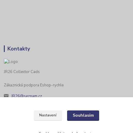
Kontakty
JR26 Collector Cads
Zákaznická podpora Eshop-rychle
JR26@seznam.cz
Souhlasím
Nastavení