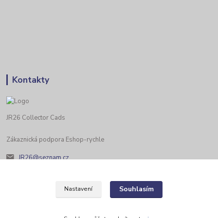
Kontakty
JR26 Collector Cads
Zákaznická podpora Eshop-rychle
JR26@seznam.cz
Souhlasím
Nastavení