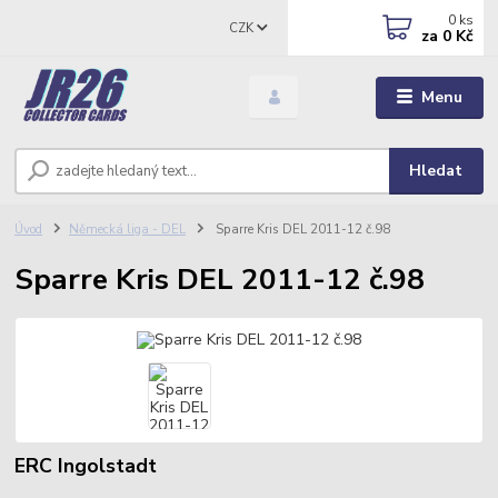
0
ks
CZK
za
0 Kč
Menu
Hledat
Úvod
Německá liga - DEL
Sparre Kris DEL 2011-12 č.98
Sparre Kris DEL 2011-12 č.98
ERC Ingolstadt