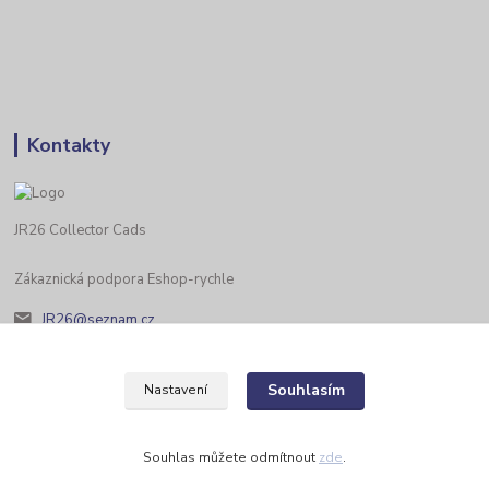
Kontakty
JR26 Collector Cads
Zákaznická podpora Eshop-rychle
JR26@seznam.cz
Souhlasím
Nastavení
Souhlas můžete odmítnout
zde
.
Vytvořeno na
Eshop-rychle.cz