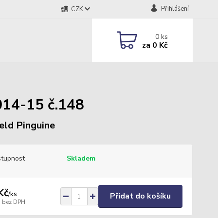
Přihlášení
CZK
0
ks
za
0 Kč
014-15 č.148
eld Pinguine
tupnost
Skladem
Kč
/
ks
Přidat do košíku
bez DPH