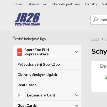
O nás
Jak nakupovat
Obchodní podmínky
Kontakty
Vý
České hokejové ligy
Úvod
N
Schy
SportZoo ELH +
Reprezentace
Průvodce sérií SportZoo
Cizinci v českých ligách
Real Cards
Legendary Card
Goal Cards