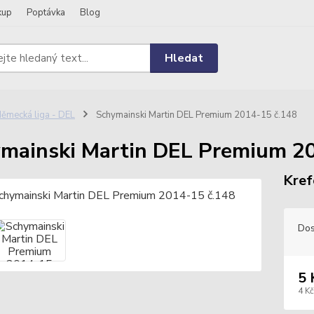
kup
Poptávka
Blog
Hledat
ěmecká liga - DEL
Schymainski Martin DEL Premium 2014-15 č.148
mainski Martin DEL Premium 2
Kref
Dos
5 
4 Kč