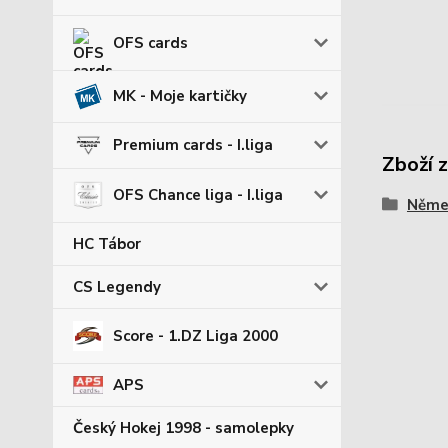
OFS cards
MK - Moje kartičky
Premium cards - I.liga
Zboží 
OFS Chance liga - I.liga
Němec
HC Tábor
CS Legendy
Score - 1.DZ Liga 2000
APS
Český Hokej 1998 - samolepky