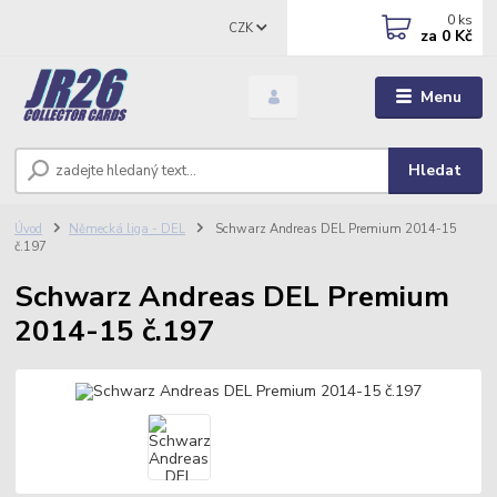
0
ks
CZK
za
0 Kč
Menu
Hledat
Úvod
Německá liga - DEL
Schwarz Andreas DEL Premium 2014-15
č.197
Schwarz Andreas DEL Premium
2014-15 č.197