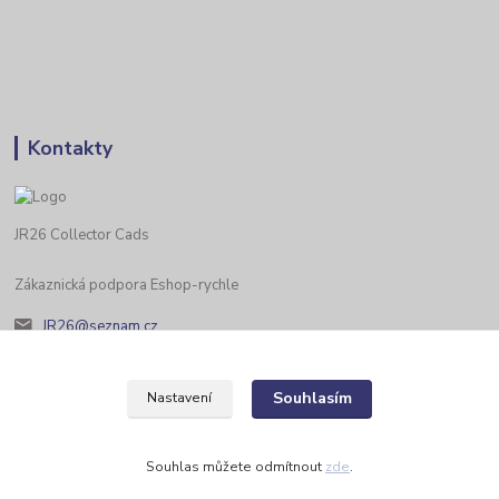
Kontakty
JR26 Collector Cads
Zákaznická podpora Eshop-rychle
JR26@seznam.cz
Souhlasím
Nastavení
Souhlas můžete odmítnout
zde
.
Vytvořeno na
Eshop-rychle.cz