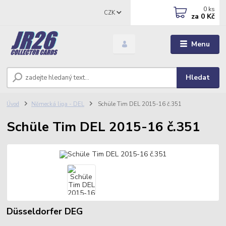
0
ks
CZK
za
0 Kč
Menu
Hledat
Úvod
Německá liga - DEL
Schüle Tim DEL 2015-16 č.351
Schüle Tim DEL 2015-16 č.351
Düsseldorfer DEG