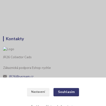
Kontakty
JR26 Collector Cads
Zákaznická podpora Eshop-rychle
JR26@seznam.cz
Souhlasím
Nastavení