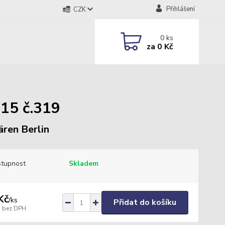
Přihlášení
CZK
0
ks
za
0 Kč
15 č.319
ären Berlin
tupnost
Skladem
Kč
/
ks
Přidat do košíku
bez DPH