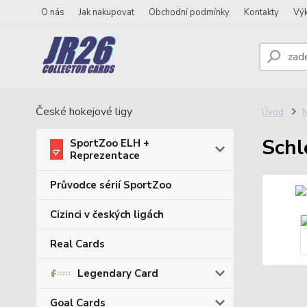
O nás
Jak nakupovat
Obchodní podmínky
Kontakty
Vý
České hokejové ligy
Úvod
N
Schl
SportZoo ELH +
Reprezentace
Průvodce sérií SportZoo
Cizinci v českých ligách
Real Cards
Legendary Card
Goal Cards