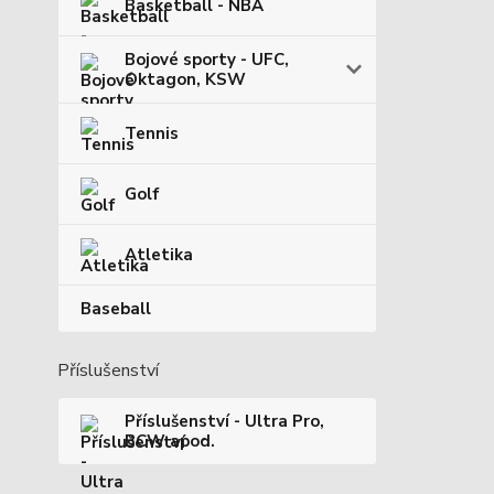
Basketball - NBA
Bojové sporty - UFC,
Oktagon, KSW
Tennis
Golf
Atletika
Baseball
Příslušenství
Příslušenství - Ultra Pro,
BCW apod.