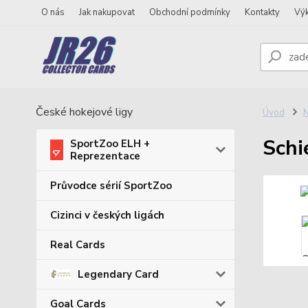
O nás
Jak nakupovat
Obchodní podmínky
Kontakty
Vý
České hokejové ligy
Úvod
N
Schi
SportZoo ELH +
Reprezentace
Průvodce sérií SportZoo
Cizinci v českých ligách
Real Cards
Legendary Card
Goal Cards