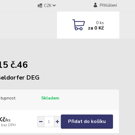
Přihlášení
CZK
0
ks
za
0 Kč
5 č.46
eldorfer DEG
tupnost
Skladem
Kč
/
ks
Přidat do košíku
bez DPH