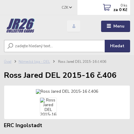
0
ks
CZK
za
0 Kč
Menu
Hledat
Úvod
Německá liga - DEL
Ross Jared DEL 2015-16 č.406
Ross Jared DEL 2015-16 č.406
ERC Ingolstadt