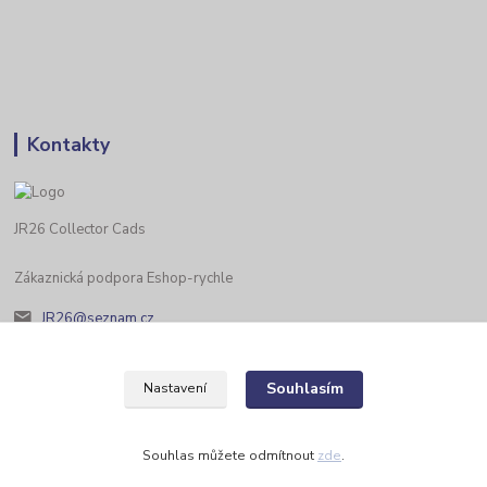
Kontakty
JR26 Collector Cads
Zákaznická podpora Eshop-rychle
JR26@seznam.cz
Souhlasím
Nastavení
Souhlas můžete odmítnout
zde
.
Vytvořeno na
Eshop-rychle.cz