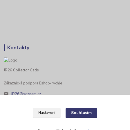
Kontakty
JR26 Collector Cads
Zákaznická podpora Eshop-rychle
JR26@seznam.cz
Souhlasím
Nastavení