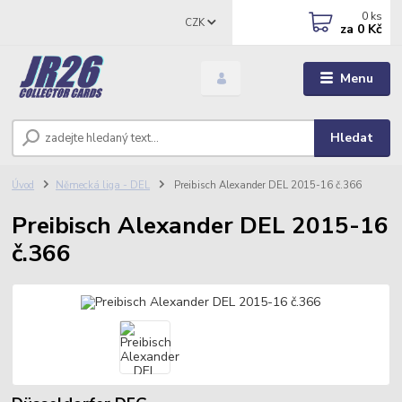
0
ks
CZK
za
0 Kč
Menu
Hledat
Úvod
Německá liga - DEL
Preibisch Alexander DEL 2015-16 č.366
Preibisch Alexander DEL 2015-16
č.366