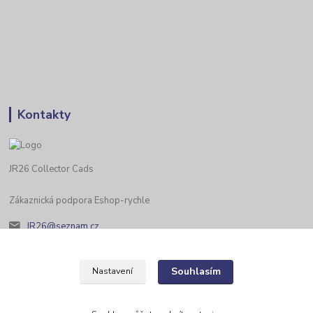
Kontakty
JR26 Collector Cads
Zákaznická podpora Eshop-rychle
JR26@seznam.cz
Souhlasím
Nastavení