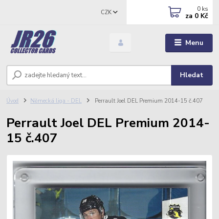
0
ks
CZK
za
0 Kč
Menu
Hledat
Úvod
Německá liga - DEL
Perrault Joel DEL Premium 2014-15 č.407
Perrault Joel DEL Premium 2014-
15 č.407