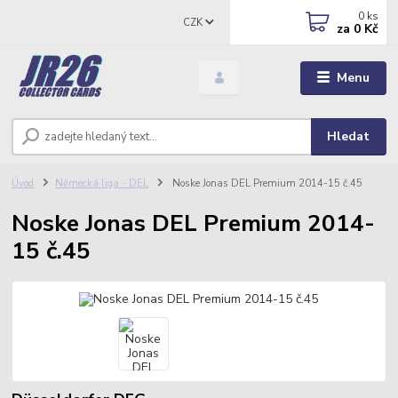
0
ks
CZK
za
0 Kč
Menu
Hledat
Úvod
Německá liga - DEL
Noske Jonas DEL Premium 2014-15 č.45
Noske Jonas DEL Premium 2014-
15 č.45