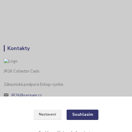
Kontakty
JR26 Collector Cads
Zákaznická podpora Eshop-rychle
JR26@seznam.cz
Souhlasím
Nastavení