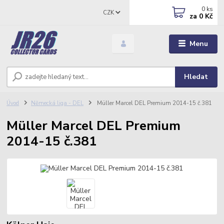
0
ks
CZK
za
0 Kč
Menu
Hledat
Úvod
Německá liga - DEL
Müller Marcel DEL Premium 2014-15 č.381
Müller Marcel DEL Premium
2014-15 č.381