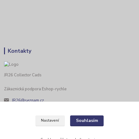
Kontakty
JR26 Collector Cads
Zákaznická podpora Eshop-rychle
JR26@seznam.cz
Souhlasím
Nastavení