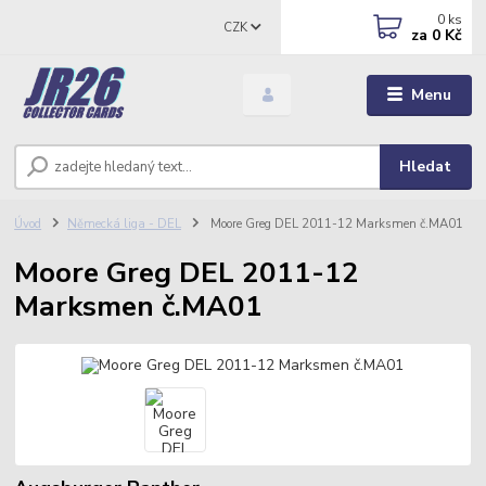
0
ks
CZK
za
0 Kč
Menu
Hledat
Úvod
Německá liga - DEL
Moore Greg DEL 2011-12 Marksmen č.MA01
Moore Greg DEL 2011-12
Marksmen č.MA01