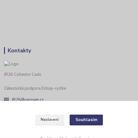
Kontakty
JR26 Collector Cads
Zákaznická podpora Eshop-rychle
JR26@seznam.cz
Souhlasím
Nastavení