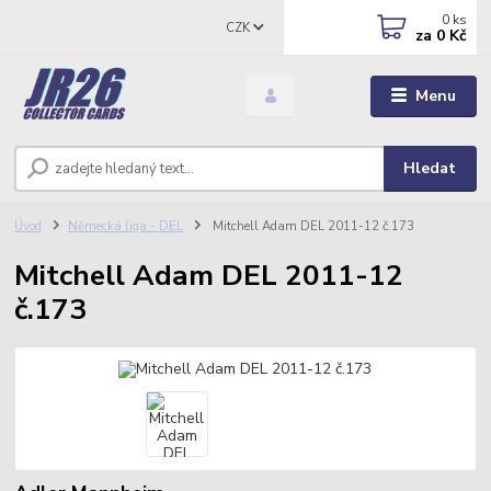
0
ks
CZK
za
0 Kč
Menu
Hledat
Úvod
Německá liga - DEL
Mitchell Adam DEL 2011-12 č.173
Mitchell Adam DEL 2011-12
č.173