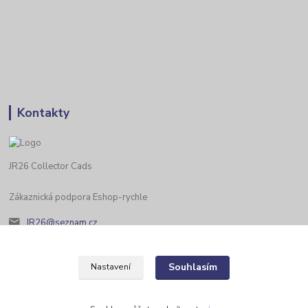
Kontakty
JR26 Collector Cads
Zákaznická podpora Eshop-rychle
JR26@seznam.cz
Souhlasím
Nastavení