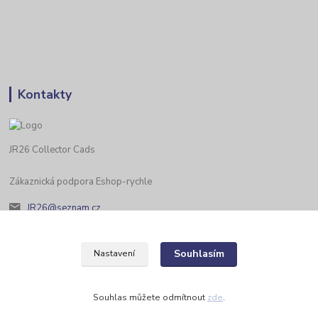
Kontakty
JR26 Collector Cads
Zákaznická podpora Eshop-rychle
JR26@seznam.cz
Souhlasím
Nastavení
Souhlas můžete odmítnout
zde
.
Vytvořeno na
Eshop-rychle.cz