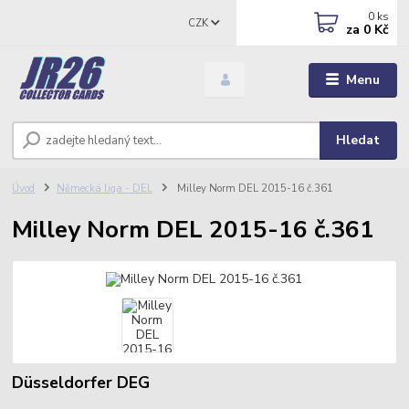
0
ks
CZK
za
0 Kč
Menu
Hledat
Úvod
Německá liga - DEL
Milley Norm DEL 2015-16 č.361
Milley Norm DEL 2015-16 č.361
Düsseldorfer DEG