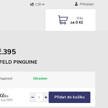
Přihlášení
CZK
0
ks
za
0 Kč
č.395
FELD PINGUINE
tupnost
Skladem
Kč
/
ks
Přidat do košíku
bez DPH