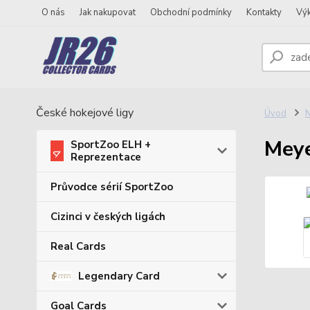
O nás
Jak nakupovat
Obchodní podmínky
Kontakty
Vý
České hokejové ligy
Úvod
N
Meye
SportZoo ELH +
Reprezentace
Průvodce sérií SportZoo
Cizinci v českých ligách
Real Cards
Legendary Card
Goal Cards