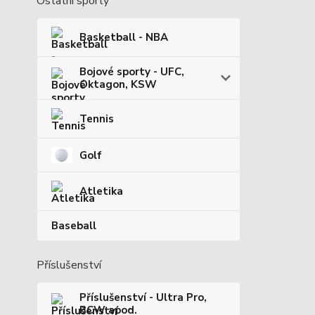
Ostatní sporty
Basketball - NBA
Bojové sporty - UFC,
Oktagon, KSW
Tennis
Golf
Atletika
Baseball
Příslušenství
Příslušenství - Ultra Pro,
BCW apod.