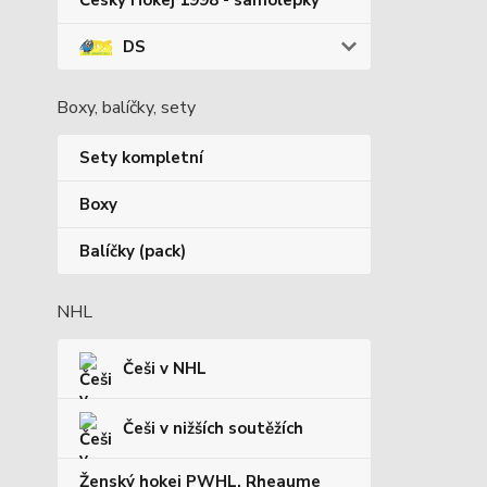
Český Hokej 1998 - samolepky
DS
Boxy, balíčky, sety
Sety kompletní
Boxy
Balíčky (pack)
NHL
Češi v NHL
Češi v nižších soutěžích
Ženský hokej PWHL, Rheaume