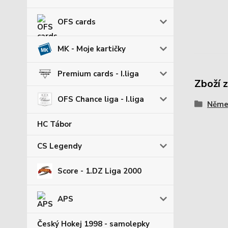
OFS cards
MK - Moje kartičky
Premium cards - I.liga
Zboží 
OFS Chance liga - I.liga
Němec
HC Tábor
CS Legendy
Score - 1.DZ Liga 2000
APS
Český Hokej 1998 - samolepky