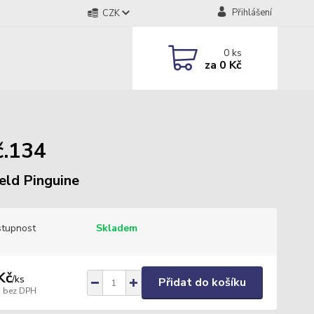
Přihlášení
CZK
0
ks
za
0 Kč
č.134
eld Pinguine
tupnost
Skladem
Kč
/
ks
Přidat do košíku
bez DPH