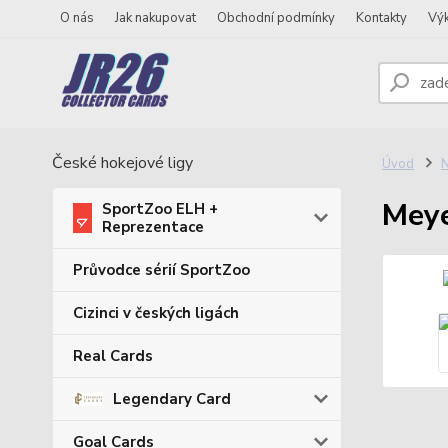
O nás
Jak nakupovat
Obchodní podmínky
Kontakty
Vý
České hokejové ligy
Úvod
N
Meye
SportZoo ELH +
Reprezentace
Průvodce sérií SportZoo
Cizinci v českých ligách
Real Cards
Legendary Card
Goal Cards