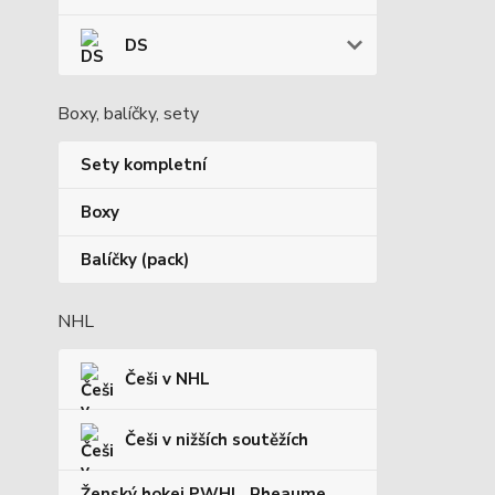
DS
Boxy, balíčky, sety
Sety kompletní
Boxy
Balíčky (pack)
NHL
Češi v NHL
Češi v nižších soutěžích
Ženský hokej PWHL, Rheaume