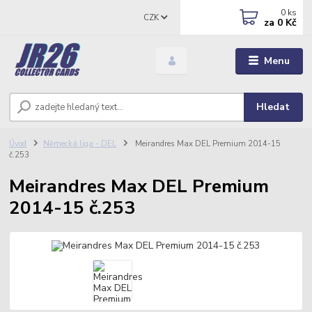
0
ks
CZK
za
0 Kč
Menu
Hledat
Úvod
Německá liga - DEL
Meirandres Max DEL Premium 2014-15
č.253
Meirandres Max DEL Premium
2014-15 č.253