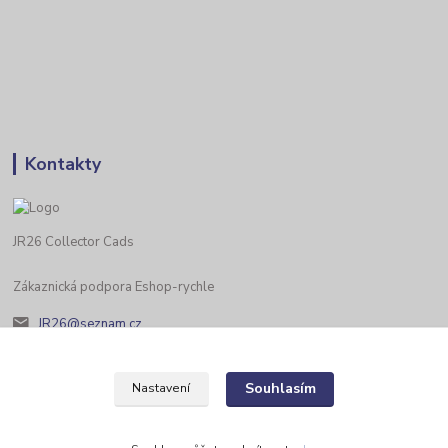
Kontakty
JR26 Collector Cads
Zákaznická podpora Eshop-rychle
JR26@seznam.cz
Souhlasím
Nastavení