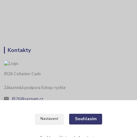
Kontakty
JR26 Collector Cads
Zákaznická podpora Eshop-rychle
JR26@seznam.cz
Souhlasím
Nastavení