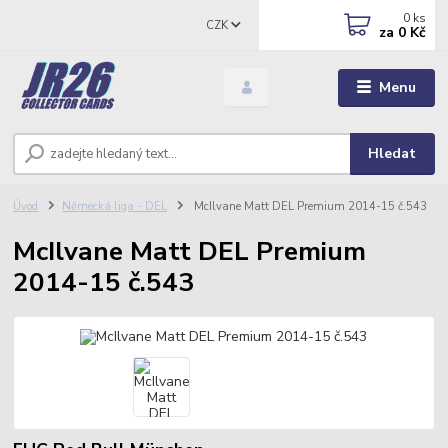
0
ks
CZK
za
0 Kč
Menu
Hledat
Úvod
Německá liga - DEL
McIlvane Matt DEL Premium 2014-15 č.543
McIlvane Matt DEL Premium
2014-15 č.543