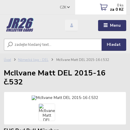
0
ks
CZK
za
0 Kč
Menu
Hledat
Úvod
Německá liga - DEL
McIlvane Matt DEL 2015-16 č.532
McIlvane Matt DEL 2015-16
č.532