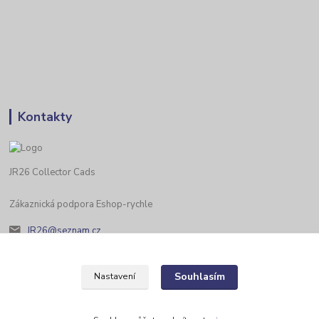
Kontakty
JR26 Collector Cads
Zákaznická podpora Eshop-rychle
JR26@seznam.cz
Souhlasím
Nastavení