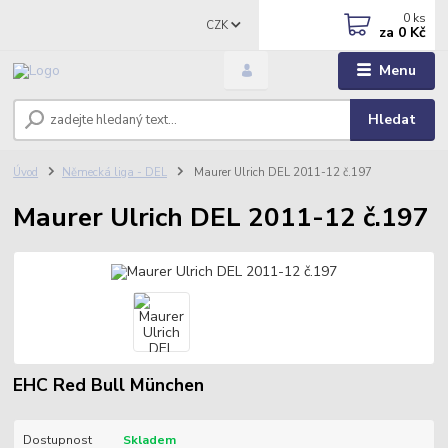
0
ks
CZK
za
0 Kč
Menu
Hledat
Úvod
Německá liga - DEL
Maurer Ulrich DEL 2011-12 č.197
Maurer Ulrich DEL 2011-12 č.197
EHC Red Bull München
Dostupnost
Skladem