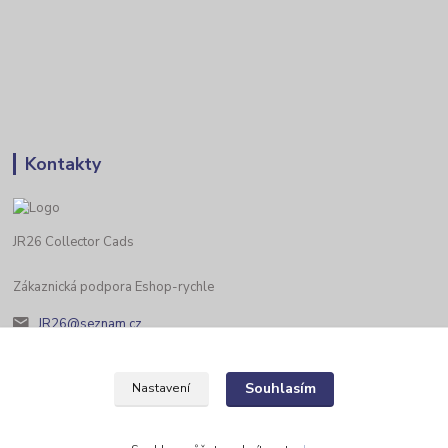
Kontakty
JR26 Collector Cads
Zákaznická podpora Eshop-rychle
JR26@seznam.cz
Souhlasím
Nastavení