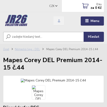
0
ks
CZK
za
0 Kč
Menu
Hledat
Úvod
Německá liga - DEL
Mapes Corey DEL Premium 2014-15 č.44
Mapes Corey DEL Premium 2014-
15 č.44