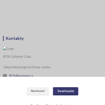
Kontakty
JR26 Collector Cads
Zákaznická podpora Eshop-rychle
JR26@seznam.cz
Souhlasím
Nastavení