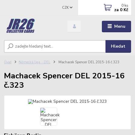
0
ks
CZK
za
0 Kč
Menu
Hledat
Úvod
Německá liga - DEL
Machacek Spencer DEL 2015-16 č.323
Machacek Spencer DEL 2015-16
č.323