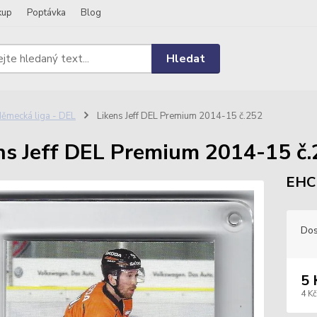
kup
Poptávka
Blog
Hledat
ěmecká liga - DEL
Likens Jeff DEL Premium 2014-15 č.252
ns Jeff DEL Premium 2014-15 č
EHC 
Dos
5 
4 Kč