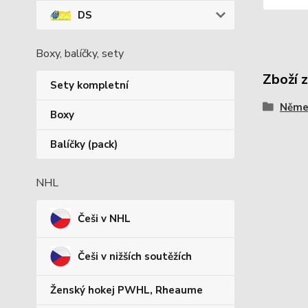
DS
Boxy, balíčky, sety
Zboží 
Sety kompletní
Němec
Boxy
Balíčky (pack)
NHL
Češi v NHL
Češi v nižších soutěžích
Ženský hokej PWHL, Rheaume