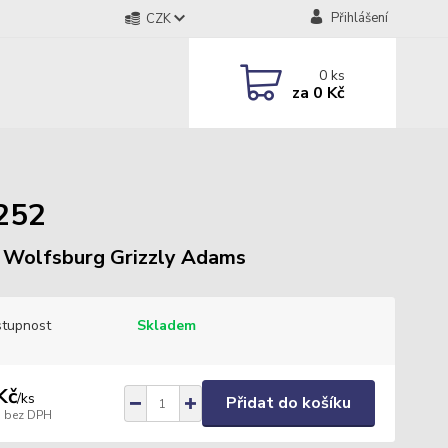
Přihlášení
CZK
0
ks
za
0 Kč
.252
Wolfsburg Grizzly Adams
tupnost
Skladem
Kč
/
ks
Přidat do košíku
bez DPH