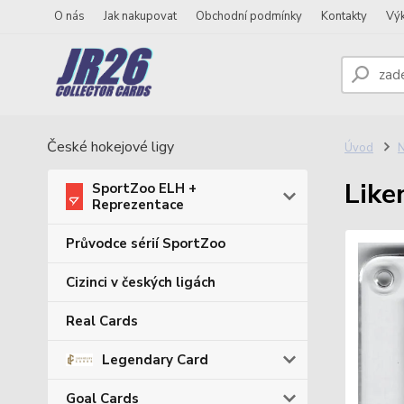
O nás
Jak nakupovat
Obchodní podmínky
Kontakty
Vý
České hokejové ligy
Úvod
N
Like
SportZoo ELH +
Reprezentace
Průvodce sérií SportZoo
Cizinci v českých ligách
Real Cards
Legendary Card
Goal Cards