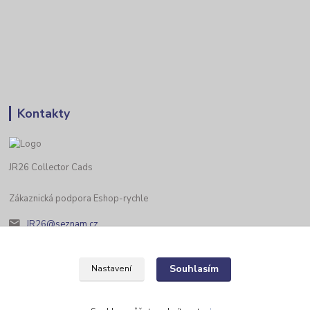
Kontakty
JR26 Collector Cads
Zákaznická podpora Eshop-rychle
JR26@seznam.cz
Souhlasím
Nastavení