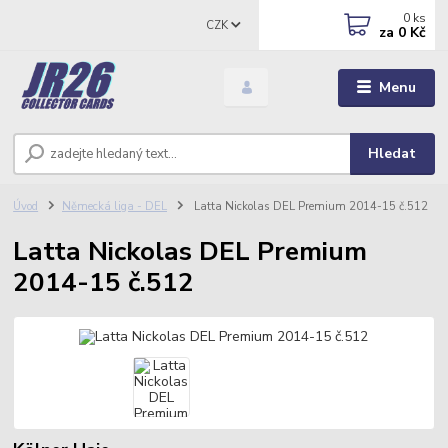
0
ks
CZK
za
0 Kč
Menu
Hledat
Úvod
Německá liga - DEL
Latta Nickolas DEL Premium 2014-15 č.512
Latta Nickolas DEL Premium
2014-15 č.512