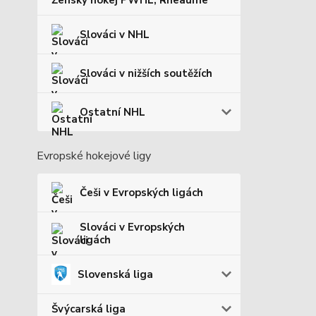
Ženský hokej PWHL, Rheaume
Slováci v NHL
Slováci v nižších soutěžích
Ostatní NHL
Evropské hokejové ligy
Češi v Evropských ligách
Slováci v Evropských
ligách
Slovenská liga
Švýcarská liga