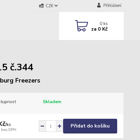
Přihlášení
CZK
0
ks
za
0 Kč
5 č.344
urg Freezers
tupnost
Skladem
Kč
/
ks
Přidat do košíku
bez DPH