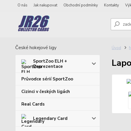
O nás
Jak nakupovat
Obchodní podmínky
Kontakty
Vý
České hokejové ligy
Úvod
N
Lapo
SportZoo ELH +
Reprezentace
Průvodce sérií SportZoo
Cizinci v českých ligách
Real Cards
Legendary Card