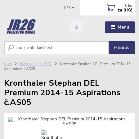
0
ks
CZK
za
0 Kč
Menu
Hledat
Úvod
Německá liga - DEL
Kronthaler Stephan DEL Premium 2014-15
Aspirations č.AS05
Kronthaler Stephan DEL
Premium 2014-15 Aspirations
č.AS05