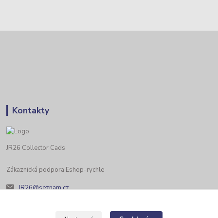
Kontakty
JR26 Collector Cads
Zákaznická podpora Eshop-rychle
JR26@seznam.cz