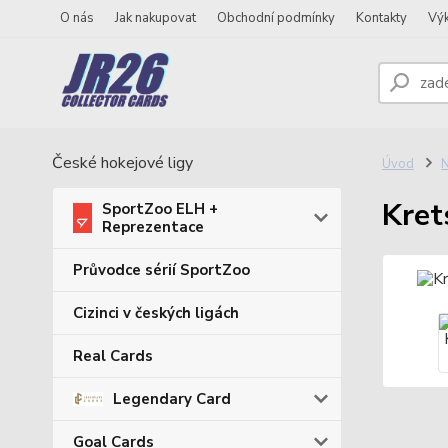
O nás
Jak nakupovat
Obchodní podmínky
Kontakty
Vý
České hokejové ligy
Úvod
N
Kret
SportZoo ELH +
Reprezentace
Průvodce sérií SportZoo
Cizinci v českých ligách
Real Cards
Legendary Card
Goal Cards