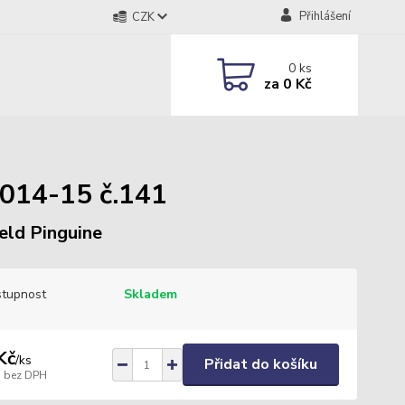
Přihlášení
CZK
0
ks
za
0 Kč
014-15 č.141
eld Pinguine
tupnost
Skladem
Kč
/
ks
Přidat do košíku
bez DPH