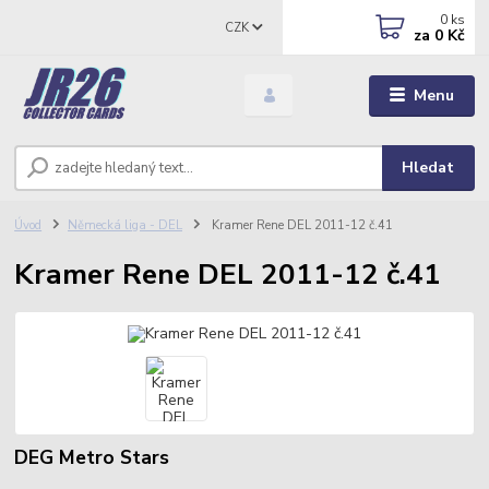
0
ks
CZK
za
0 Kč
Menu
Hledat
Úvod
Německá liga - DEL
Kramer Rene DEL 2011-12 č.41
Kramer Rene DEL 2011-12 č.41
DEG Metro Stars