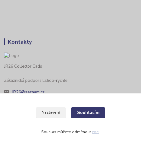
Kontakty
JR26 Collector Cads
Zákaznická podpora Eshop-rychle
JR26@seznam.cz
Souhlasím
Nastavení
Souhlas můžete odmítnout
zde
.
Vytvořeno na
Eshop-rychle.cz