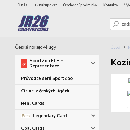
O nás
Jak nakupovat
Obchodní podmínky
Kontakty
Vý
České hokejové ligy
Úvod
N
Kozi
SportZoo ELH +
Reprezentace
Průvodce sérií SportZoo
Cizinci v českých ligách
Real Cards
Legendary Card
Goal Cards