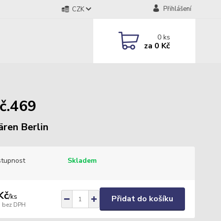
Přihlášení
CZK
0
ks
za
0 Kč
č.469
ären Berlin
tupnost
Skladem
Kč
/
ks
Přidat do košíku
bez DPH