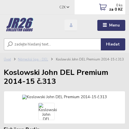
0
ks
CZK
za
0 Kč
Menu
Hledat
Úvod
Německá liga - DEL
Koslowski John DEL Premium 2014-15 č.313
Koslowski John DEL Premium
2014-15 č.313