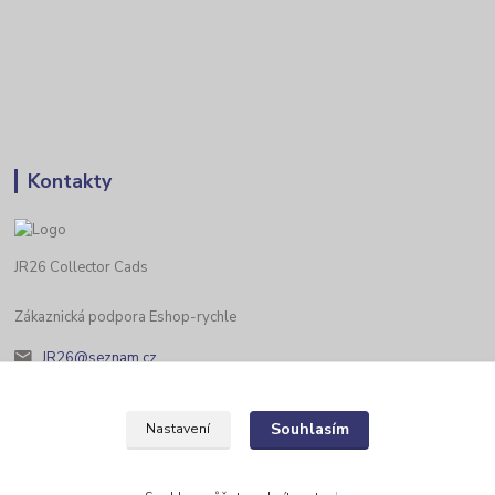
Kontakty
JR26 Collector Cads
Zákaznická podpora Eshop-rychle
JR26@seznam.cz
Souhlasím
Nastavení