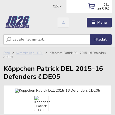
0
ks
CZK
za
0 Kč
Menu
Hledat
Úvod
Německá liga - DEL
Köppchen Patrick DEL 2015-16 Defenders
č.DE05
Köppchen Patrick DEL 2015-16
Defenders č.DE05