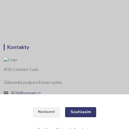
Kontakty
JR26 Collector Cads
Zákaznická podpora Eshop-rychle
JR26@seznam.cz
Souhlasím
Nastavení