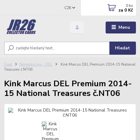
0
ks
CZK
za
0 Kč
Menu
Hledat
Úvod
Německá liga - DEL
Kink Marcus DEL Premium 2014-15 National
Treasures č.NT06
Kink Marcus DEL Premium 2014-
15 National Treasures č.NT06