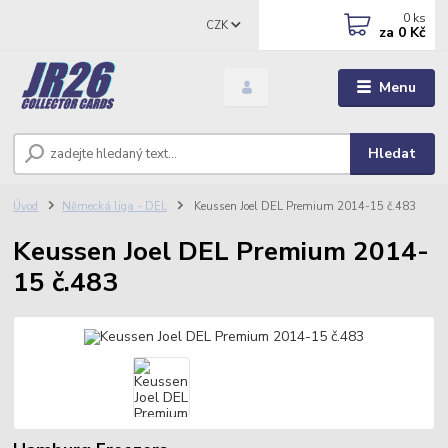
0
ks
CZK
za
0 Kč
Menu
Hledat
Úvod
Německá liga - DEL
Keussen Joel DEL Premium 2014-15 č.483
Keussen Joel DEL Premium 2014-
15 č.483