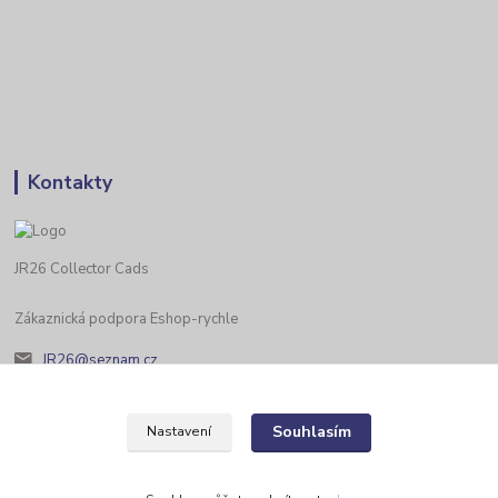
Kontakty
JR26 Collector Cads
Zákaznická podpora Eshop-rychle
JR26@seznam.cz
Souhlasím
Nastavení