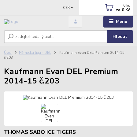
0
ks
CZK
za
0 Kč
Menu
Hledat
Úvod
Německá liga - DEL
Kaufmann Evan DEL Premium 2014-15
č.203
Kaufmann Evan DEL Premium
2014-15 č.203
THOMAS SABO ICE TIGERS