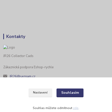
Kontakty
JR26 Collector Cads
Zákaznická podpora Eshop-rychle
JR26@seznam.cz
Souhlasím
Nastavení
Souhlas můžete odmítnout
zde
.
Vytvořeno na
Eshop-rychle.cz