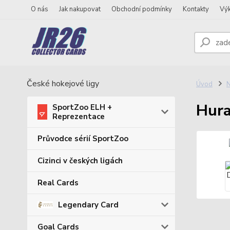
O nás
Jak nakupovat
Obchodní podmínky
Kontakty
Vý
České hokejové ligy
Úvod
N
Hura
SportZoo ELH +
Reprezentace
Průvodce sérií SportZoo
Cizinci v českých ligách
Real Cards
Legendary Card
Goal Cards