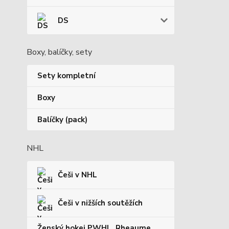
DS
Boxy, balíčky, sety
Sety kompletní
Boxy
Balíčky (pack)
NHL
Češi v NHL
Češi v nižších soutěžích
Ženský hokej PWHL, Rheaume