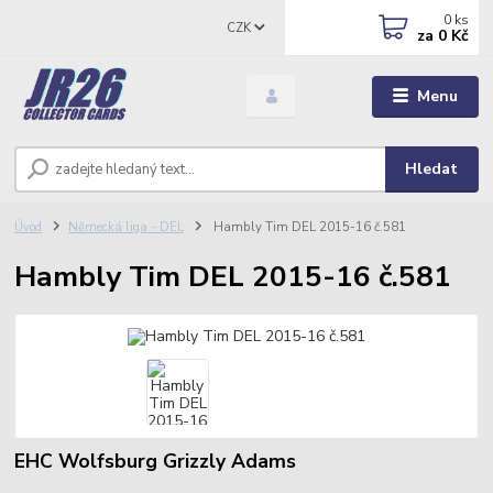
0
ks
CZK
za
0 Kč
Menu
Hledat
Úvod
Německá liga - DEL
Hambly Tim DEL 2015-16 č.581
Hambly Tim DEL 2015-16 č.581
EHC Wolfsburg Grizzly Adams