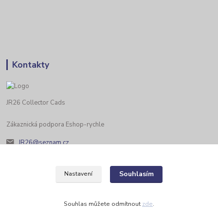
Kontakty
JR26 Collector Cads
Zákaznická podpora Eshop-rychle
JR26@seznam.cz
Souhlasím
Nastavení
Souhlas můžete odmítnout
zde
.
Vytvořeno na
Eshop-rychle.cz