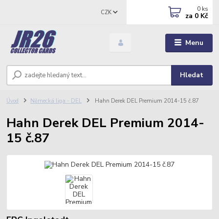
0
ks
CZK
za
0 Kč
Menu
Hledat
Úvod
Německá liga - DEL
Hahn Derek DEL Premium 2014-15 č.87
Hahn Derek DEL Premium 2014-
15 č.87