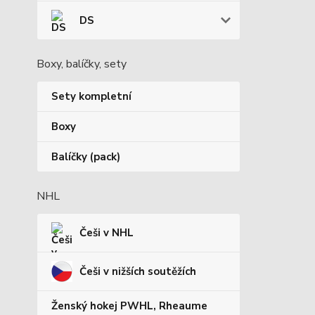
DS
Boxy, balíčky, sety
Sety kompletní
Boxy
Balíčky (pack)
NHL
Češi v NHL
Češi v nižších soutěžích
Ženský hokej PWHL, Rheaume