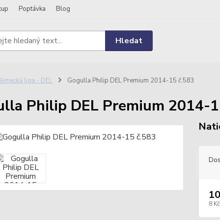
kup
Poptávka
Blog
Hledat
ěmecká liga - DEL
Gogulla Philip DEL Premium 2014-15 č.583
lla Philip DEL Premium 2014-1
Nati
Dos
10
8 Kč