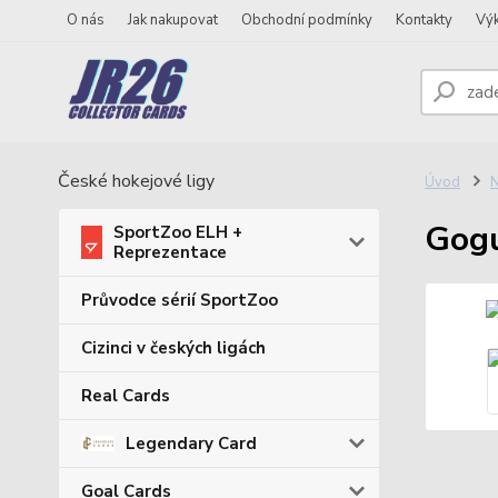
O nás
Jak nakupovat
Obchodní podmínky
Kontakty
Vý
České hokejové ligy
Úvod
N
Gogu
SportZoo ELH +
Reprezentace
Průvodce sérií SportZoo
Cizinci v českých ligách
Real Cards
Legendary Card
Goal Cards