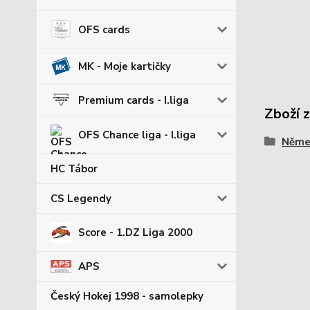
OFS cards
MK - Moje kartičky
Premium cards - I.liga
Zboží 
OFS Chance liga - I.liga
Němec
HC Tábor
CS Legendy
Score - 1.DZ Liga 2000
APS
Český Hokej 1998 - samolepky