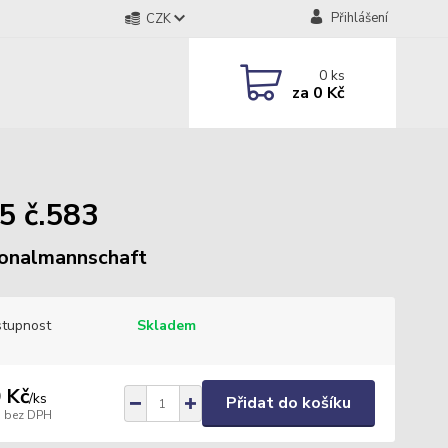
Přihlášení
CZK
0
ks
za
0 Kč
5 č.583
onalmannschaft
tupnost
Skladem
 Kč
/
ks
Přidat do košíku
bez DPH