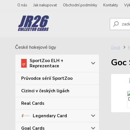
O nás
Jak nakupovat
Obchodní podmínky
Kontakty
Vý
České hokejové ligy
Úvod
N
Goc 
SportZoo ELH +
Reprezentace
Průvodce sérií SportZoo
Cizinci v českých ligách
Real Cards
Legendary Card
Goal Cards