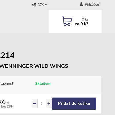
Přihlášení
CZK
0
ks
za
0 Kč
.214
WENNINGER WILD WINGS
tupnost
Skladem
Kč
/
ks
Přidat do košíku
bez DPH