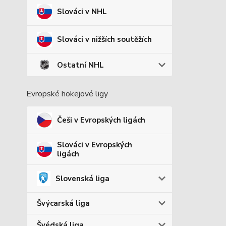
Slováci v NHL
Slováci v nižších soutěžích
Ostatní NHL
Evropské hokejové ligy
Češi v Evropských ligách
Slováci v Evropských
ligách
Slovenská liga
Švýcarská liga
Švédská liga