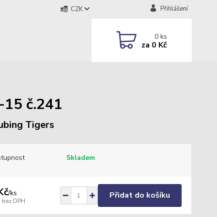
Přihlášení
CZK
0
ks
za
0 Kč
-15 č.241
ubing Tigers
tupnost
Skladem
Kč
/
ks
Přidat do košíku
bez DPH