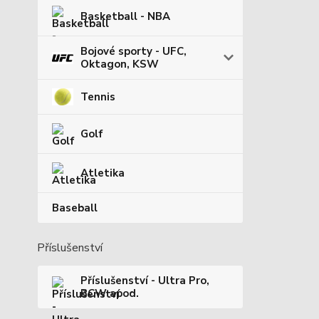
Basketball - NBA
Bojové sporty - UFC,
Oktagon, KSW
Tennis
Golf
Atletika
Baseball
Příslušenství
Příslušenství - Ultra Pro,
BCW apod.