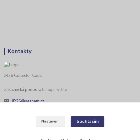
Kontakty
JR26 Collector Cads
Zákaznická podpora Eshop-rychle
JR26@seznam.cz
Souhlasím
Nastavení